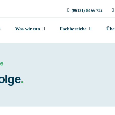
(06131) 63 66 752
z
Was wir tun
Fachbereiche
Übe
ge
olge
.