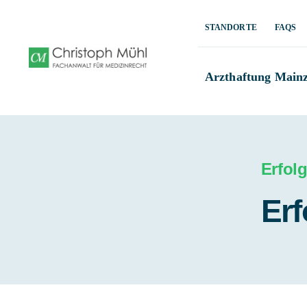
Zum
Inhalt
STANDORTE
FAQS
springen
Arzthaftung Main
Erfol
Erf